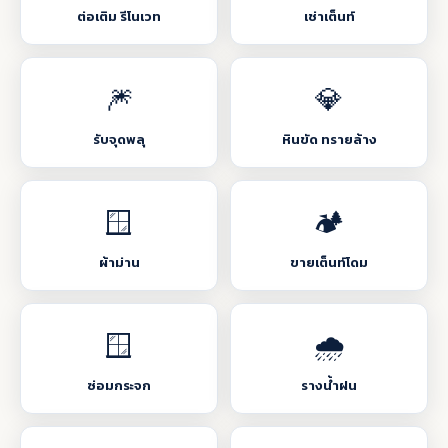
ต่อเติม รีโนเวท
เช่าเต็นท์
🎆
💎
รับจุดพลุ
หินขัด ทรายล้าง
🪟
🏕️
ผ้าม่าน
ขายเต็นท์โดม
🪟
🌧️
ซ่อมกระจก
รางน้ำฝน