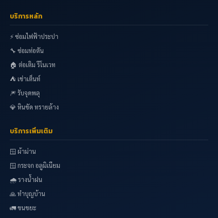
บริการหลัก
⚡ ซ่อมไฟฟ้าประปา
🔧 ซ่อมท่อตัน
🏠 ต่อเติม รีโนเวท
⛺ เช่าเต็นท์
🎆 รับจุดพลุ
💎 หินขัด ทรายล้าง
บริการเพิ่มเติม
🪟 ผ้าม่าน
🪟 กระจก อลูมิเนียม
🌧️ รางน้ำฝน
🙏 ทำบุญบ้าน
🚛 ขนขยะ